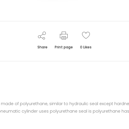
Share
Print page
0
Likes
e made of polyurethane, similar to hydraulic seal except hardn
 pneumatic cylinder uses polyurethane seal is polyurethane ha