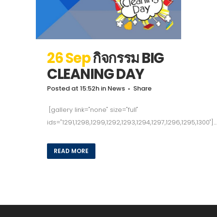
26 Sep
กิจกรรม BIG
CLEANING DAY
Posted at 15:52h
in
News
Share
[gallery link="none" size="full"
ids="1291,1298,1299,1292,1293,1294,1297,1296,1295,1300"]...
READ MORE